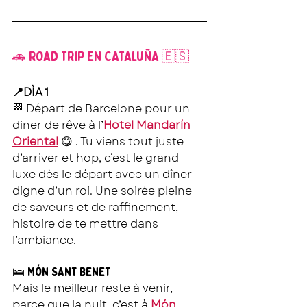
🚗 ROAD TRIP EN CATALUÑA 🇪🇸
📍DÌA 1
🏁 Départ de Barcelone pour un 
diner de rêve à l’
Hotel Mandarín 
Oriental
 😋 
. Tu viens tout juste 
d’arriver et hop, c’est le grand 
luxe dès le départ avec un dîner 
digne d’un roi. Une soirée pleine 
de saveurs et de raffinement, 
histoire de te mettre dans 
l’ambiance.
🛌 Món Sant Benet
Mais le meilleur reste à venir, 
parce que la nuit, c’est
 à 
Món 