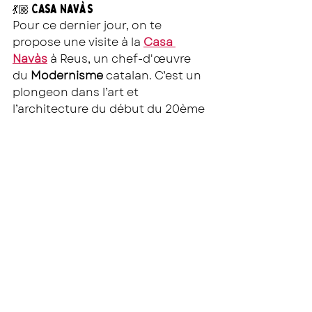
Casa Navàs
💃🏼 
Pour ce dernier jour, on te 
propose une visite à la 
Casa 
Navàs
 à Reus, un chef-d'œuvre 
du 
Modernisme
 catalan. C’est un 
plongeon dans l’art et 
l’architecture du début du 20ème 
siècle, un véritable musée vivant. 
Vermouth Rofes 
🍷 
Après ça, direction 
Vermouth 
Rofes
, un lieu magique où tu vas 
goûter le vermouth, cette 
boisson catalane traditionnelle, 
et déguster des plats locaux 
revisités. Un vrai régal ! 
Hotel Camiral Golf & Wellness
🛌🍽 
Et pour clore ce séjour en beauté, 