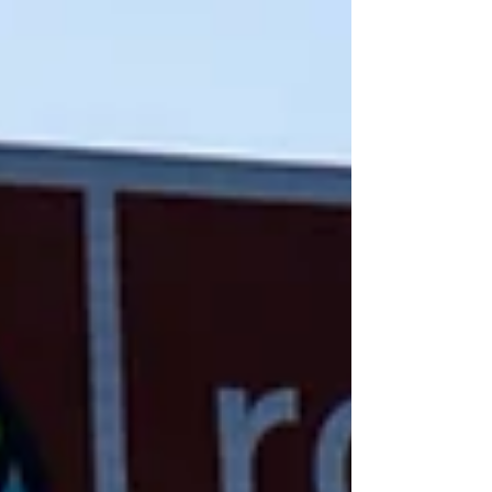
Mâconnais et le Beaujolais ! T’as mis ton
casque ?