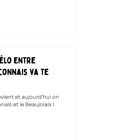
élo entre
connais va te
evient et aujourd’hui on
ais et le Beaujolais !