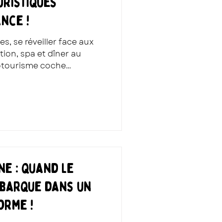
ristiques
nce !
s, se réveiller face aux
ion, spa et dîner au
otourisme coche
ases du week-end parfait
ne : quand le
barque dans un
orme !