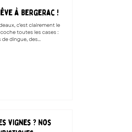
êve à Bergerac !
eaux, c’est clairement le
 coche toutes les cases :
 de dingue, des
ce petit art de vivre qui
nvoyer valser pour rester
 nous suis ?
es vignes ? Nos