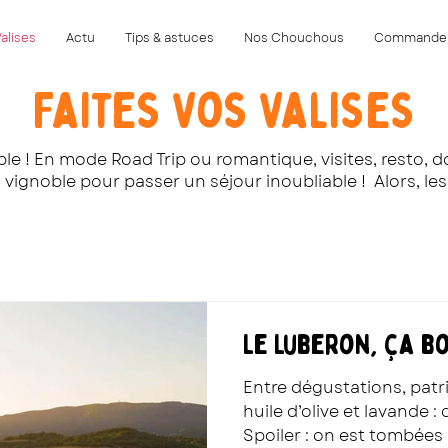
Valises
Actu
Tips & astuces
Nos Chouchous
Commande
Faites Vos Valises
e ! En mode Road Trip ou romantique, visites, resto, d
vignoble pour passer un séjour inoubliable !
​
Alors, le
Le Luberon, ça bo
Entre dégustations, pat
huile d’olive et lavande :
Spoiler : on est tombées i