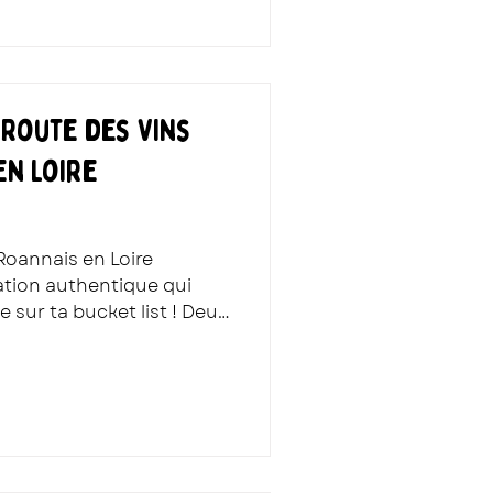
 Route des Vins
n Loire
Roannais en Loire
ation authentique qui
 sur ta bucket list ! Deux
ux portes de Lyon qu’il
ir !