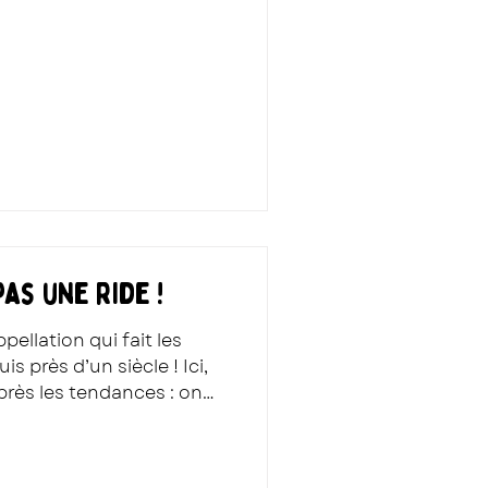
pas une ride !
pellation qui fait les
s près d’un siècle ! Ici,
près les tendances : on
tère. Et franchement, ça