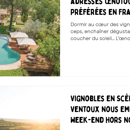
adresses œnotou
préférées en Fra
Dormir au cœur des vigne
ceps, enchaîner dégustat
coucher du soleil… L’œn
absolument toutes les c
!
Vignobles en Scè
Ventoux nous em
week-end hors n