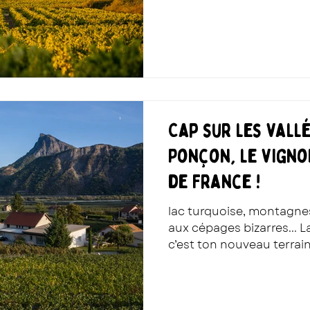
Cap sur les vall
Ponçon, le vigno
de France !
lac turquoise, montagnes à perte de vue et vins
aux cépages bizarres... L
c’est ton nouveau terrain