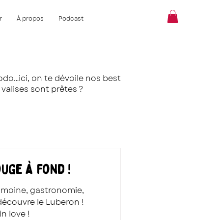
r
À propos
Podcast
odo…ici, on te dévoile nos best
s valises sont prêtes ?
uge à fond !
rimoine, gastronomie,
 découvre le Luberon !
n love !