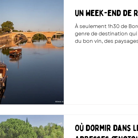
Un week-end de r
À seulement 1h30 de Bord
genre de destination qui
du bon vin, des paysages
expériences originales et 
te donne envie de tout e
une semaine de plus ! Tu
Où dormir dans l