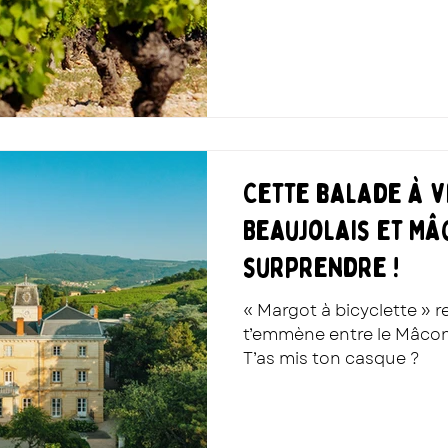
Cette balade à v
Beaujolais et Mâ
surprendre !
« Margot à bicyclette » r
t’emmène entre le Mâconn
T’as mis ton casque ?