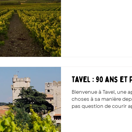
Tavel : 90 ans et 
Bienvenue à Tavel, une ap
choses à sa manière depui
pas question de courir a
préfère cultiver le carac
fait du bien !