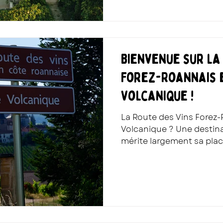
Bienvenue sur la
Forez-Roannais e
Volcanique !
La Route des Vins Forez-
Volcanique ? Une destin
mérite largement sa place
vignobles confidentiels a
faut absolument découvr