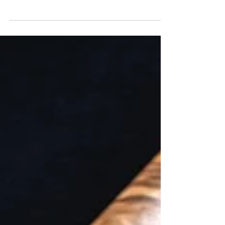
La bonne nouvelle, c’est que réussir un
accord vin-fromage n’a rien de très
compliqué ! C’est avant tout une question
de logique, de sensations et d’un peu de
curiosité. Ici, on ne cherche pas à
impressionner qui que ce soit. On cherche
juste à se faire plaisir !