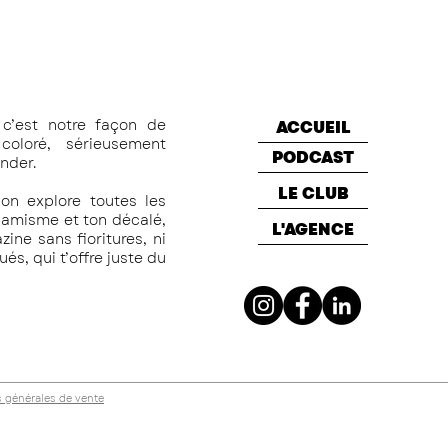
c’est notre façon de
ACCUEIL
oloré, sérieusement
PODCAST
nder.
LE CLUB
on explore toutes les
namisme et ton décalé,
L'AGENCE
ine sans fioritures, ni
s, qui t’offre juste du
 générales de vente