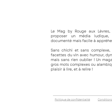
Le Mag by Rouge aux Lèvres, 
proposer un média ludique, c
documenté mais facile à appréhe
Sans chichi et sans complexe, 
facettes du vin avec humour, dy
mais sans rien oublier !
Un magaz
gros mots complexes ou alambiqué
plaisir à lire, et à relire !
Politique de confidentialité
Conditions