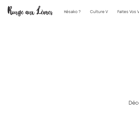
Késako ?
Culture V
Faites Vos 
Déco