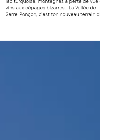
La Rédac' Rouge aux Lèvres
Cap sur les vallées de Serre-
Ponçon, le vignoble le plus haut
de France !
lac turquoise, montagnes à perte de vue et
vins aux cépages bizarres... La Vallée de
Serre-Ponçon, c’est ton nouveau terrain de
jeu de Wine Lover !