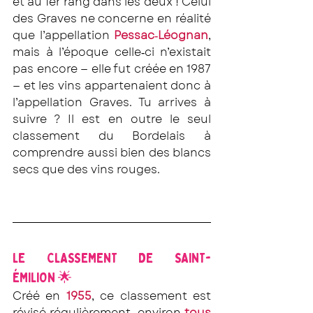
et au 1er rang dans les deux ! Celui 
des Graves ne concerne en réalité 
que l’appellation 
Pessac‐Léognan
, 
mais à l’époque celle‐ci n’existait 
pas encore — elle fut créée en 1987 
— et les vins appartenaient donc à 
l’appellation Graves. Tu arrives à 
suivre ? Il est en outre le seul 
classement du Bordelais à 
comprendre aussi bien des blancs 
secs que des vins rouges.
LE CLASSEMENT DE SAINT-
ÉMILION 🌟
Créé en 
1955
, ce classement est 
révisé régulièrement, environ 
tous 