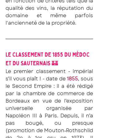
en fonction de critères tels que la 
qualité des vins, la réputation du 
domaine et même parfois 
l'ancienneté de la propriété.
LE CLASSEMENT DE 1855 DU MÉDOC 
ET DU SAUTERNAIS 🏰
Le premier classement - impérial 
s’il vous plaît ! - date de 
1855
, sous 
le Second Empire : il a été rédigé 
par la chambre de commerce de 
Bordeaux en vue de l’exposition 
universelle organisée par 
Napoléon III à Paris. Depuis, il n’a 
pas bougé, ou presque 
(promotion de Mouton‐Rothschild 
de 2e à 1er cru en 1973). Il 