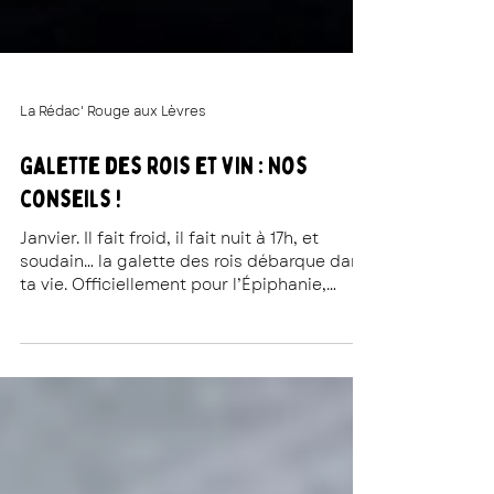
La Rédac' Rouge aux Lèvres
Galette des rois et vin : Nos
conseils !
Janvier. Il fait froid, il fait nuit à 17h, et
soudain… la galette des rois débarque dans
ta vie. Officiellement pour l’Épiphanie,
officieusement pour justifier de manger de
la frangipane tous les week-ends. Mais dis-
nous : qu’est-ce que tu bois avec ta galette
?