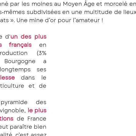
nné par les moines au Moyen Âge et morcelé en 
es‐mêmes subdivisées en une multitude de lieux
ats ». Une mine d’or pour l’amateur !
e d'
un des plus 
s français
 en 
duction (3% 
 Bourgogne a 
ongtemps ses 
lesse
 dans le 
iculture et de 
pyramide des 
vignoble, 
le plus 
tions 
de France 
ut paraître bien 
lité, c’est assez 