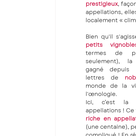
prestigieux
, faço
appellations, ell
localement « clim
Bien qu'il s'agiss
petits vignoble
termes de pro
seulement), la
gagné depuis l
lettres de 
nob
monde de la vit
l'œnologie. 
Ici, c’est la 
appellations ! Ce 
riche en appella
(une centaine), pe
compliqué ! En réa