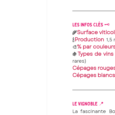
LES INFOS CLÉS 🗝️
Surface vitico
🌾
Production
🍾
  1,5
% par couleur
🎨
Types de vins
🍇
rares)
Cépages rouge
Cépages blancs
LE VIGNOBLE 📍