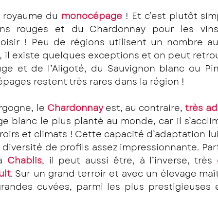
 royaume du 
monocépage
 ! Et c’est plutôt sim
ins rouges et du Chardonnay pour les vins 
isir ! Peu de régions utilisent un nombre aus
, il existe quelques exceptions et on peut retro
e et de l’Aligoté, du Sauvignon blanc ou Pin
pages restent très rares dans la région ! 
rgogne, le 
Chardonnay
 est, au contraire, 
très a
ge blanc le plus planté au monde, car il s’acclim
roirs et climats ! Cette capacité d’adaptation lui
à 
Chablis
, il peut aussi être, à l’inverse, très 
ult
. Sur un grand terroir et avec un élevage maîtr
randes cuvées, parmi les plus prestigieuses e