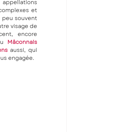
appellations 
 complexes et 
s peu souvent 
tre visage de 
ent, encore 
du 
Mâconnais
ons
 aussi, qui 
lus engagée. 