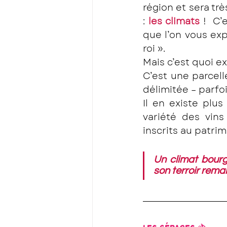
région et sera tr
:
 les climats 
!  C’
que l’on vous exp
roi ». 
Mais c’est quoi e
C’est une parcell
délimitée – parfo
Il en existe plu
variété des vins
inscrits au patri
Un climat bourgu
son terroir rema