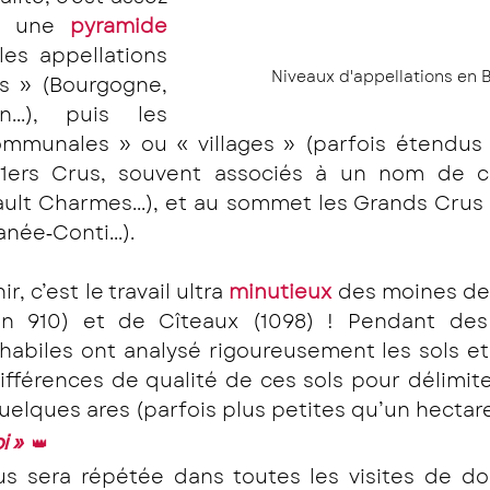
z une 
pyramide
les appellations 
Niveaux d'appellations en
s » (Bourgogne, 
..), puis les 
ommunales » ou « villages » (parfois étendus s
1ers Crus, souvent associés à un nom de cli
ault Charmes...), et au sommet les Grands Crus
ée‐Conti...).
r, c’est le travail ultra 
minutieux
n 910) et de Cîteaux (1098) ! Pendant des s
s habiles ont analysé rigoureusement les sols et 
fférences de qualité de ces sols pour délimiter
uelques ares (parfois plus petites qu’un hectare 
 »  
👑
s sera répétée dans toutes les visites de do