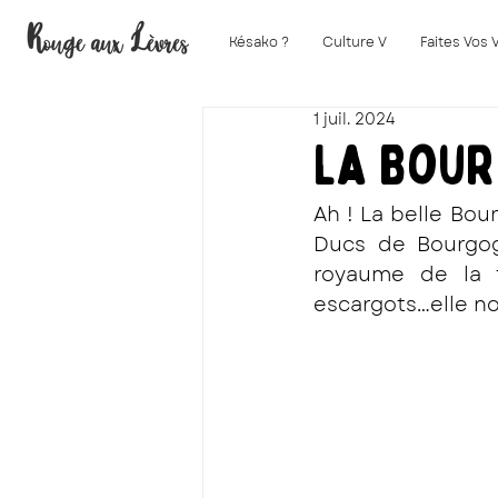
Késako ?
Culture V
Faites Vos 
1 juil. 2024
La Bou
Ah ! La belle Bou
Ducs de Bourgog
royaume de la f
escargots…elle nou