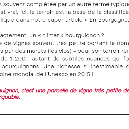
ès souvent complétée par un autre terme typique
est vrai, ici, le terroir est la base de la classific
lique dans notre super article « En Bourgogne, l
xactement, un « climat » bourguignon ?
e de vignes souvent très petite portant le nom d
is par des murets (les clos) – pour son terroir r
s de 1 200 : autant de subtiles nuances qui fo
 bourguignons. Une richesse si inestimable qu
moine mondial de l’Unesco en 2015 !
ignon, c'est une parcelle de vigne très petite dé
rquable.