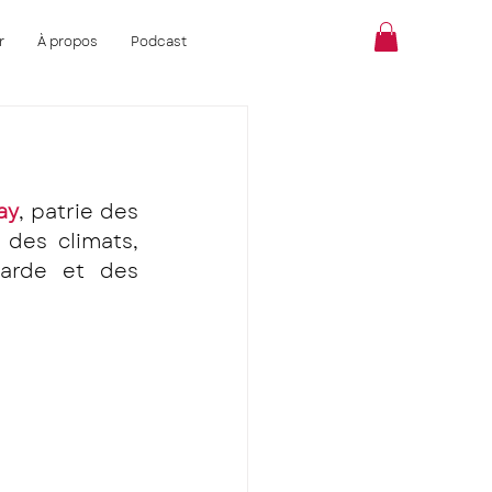
r
À propos
Podcast
ay
, patrie des 
es climats, 
arde et des 