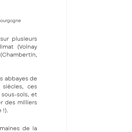
 Bourgogne
ur plusieurs 
mat (Volnay 
 (Chambertin, 
 des moines des abbayes de 
iècles, ces 
sous-sols, et 
 des milliers 
!). 
maines de la 