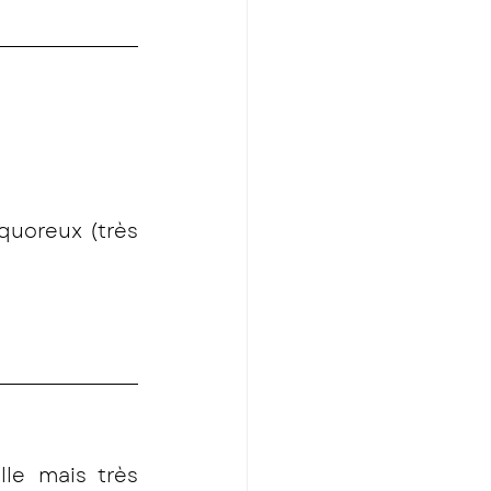
quoreux (très 
La fascinante Bourgogne est un vignoble modeste par la taille mais très 