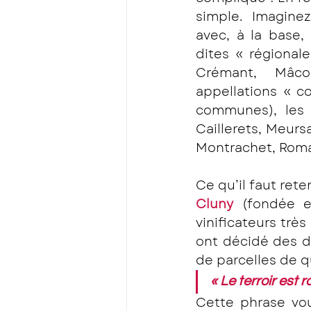
simple. Imagine
avec, à la base, 
dites « régionale
Crémant, Mâcon.
appellations « c
communes), les 
Caillerets, Meurs
Montrachet, Roman
Ce qu’il faut reteni
Cluny
 (fondée e
vinificateurs trè
ont décidé des di
de parcelles de q
« Le terroir est roi
Cette phrase vou