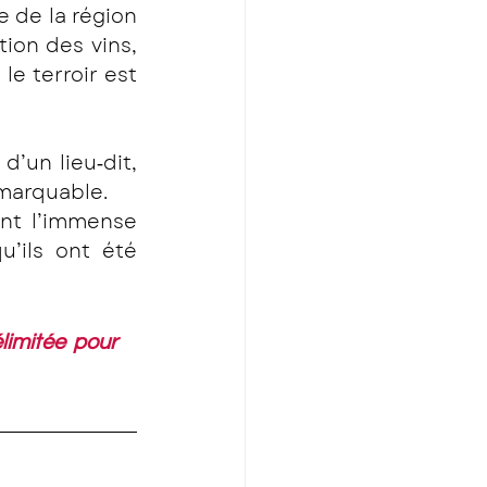
 de la région 
ation des vins, 
e terroir est 
’un lieu‐dit, 
emarquable.
nt l’immense 
’ils ont été 
limitée pour 