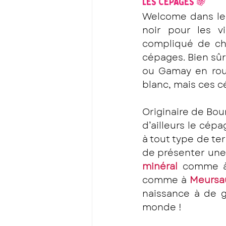
LES CÉPAGES 🍇
Welcome dans le
noir pour les v
compliqué de cho
cépages. Bien sûr
ou Gamay en roug
blanc, mais ces cé
Originaire de Bou
d’ailleurs le cépa
à tout type de ter
minéral
 comme 
comme à 
Meursa
naissance à de g
monde ! 