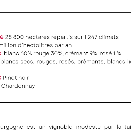
le
 28 800 hectares répartis sur 1 247 climats
 million d’hectolitres par an
s
  blanc 60% rouge 30%, crémant 9%, rosé 1 %
blancs secs, rouges, rosés, crémants, blancs li
s
 Pinot noir
 Chardonnay