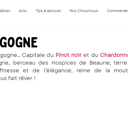
Valises
Actu
Tips & astuces
Nos Chouchous
Commande
rgogne
rgogne… Capitale du 
Pinot noir
 et du 
Chardonn
ne, berceau des Hospices de Beaune, terre d
inesse et de l’élégance, reine de la mout
s fait rêver ! 