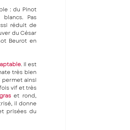
ple : du Pinot 
blancs. Pas 
si réduit de 
uver du César 
ot Beurot en 
daptable
. Il est 
ate très bien 
 permet ainsi 
de présenter une diversité de profils assez impressionnante. Parfois vif et très 
gras
 et rond, 
isé, il donne 
t prisées du 