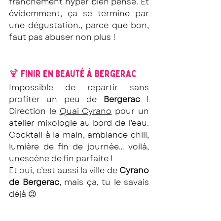
franchement hyper bien pensé. Et 
évidemment, ça se termine par 
une dégustation., parce que bon, 
faut pas abuser non plus !
🍹 Finir en beauté à Bergerac
Impossible de repartir sans 
profiter un peu de 
Bergerac
 ! 
Direction le 
Quai Cyrano
 pour un 
atelier mixologie au bord de l’eau. 
Cocktail à la main, ambiance chill, 
lumière de fin de journée… voilà, 
unescène de fin parfaite !
Et oui, c’est aussi la ville de 
Cyrano 
de Bergerac
, mais ça, tu le savais 
déjà 😉
Maintenant, tu sais où partir pour 