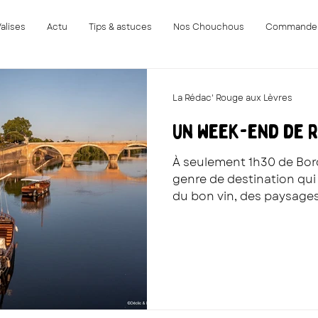
Valises
Actu
Tips & astuces
Nos Chouchous
Commande
La Rédac' Rouge aux Lèvres
Un week-end de r
À seulement 1h30 de Bord
genre de destination qui
du bon vin, des paysages
expériences originales et 
te donne envie de tout e
une semaine de plus ! Tu