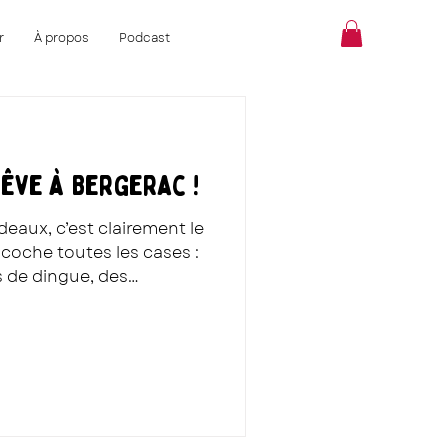
r
À propos
Podcast
êve à Bergerac !
eaux, c’est clairement le
 coche toutes les cases :
 de dingue, des
ce petit art de vivre qui
nvoyer valser pour rester
 nous suis ?