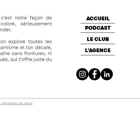
c’est notre façon de
ACCUEIL
oloré, sérieusement
PODCAST
nder.
LE CLUB
on explore toutes les
namisme et ton décalé,
L'AGENCE
ine sans fioritures, ni
s, qui t’offre juste du
 générales de vente