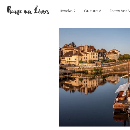
Késako ?
Culture V
Faites Vos 