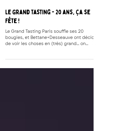
La Rédac' Rouge aux Lèvres
Le Grand Tasting - 20 ans, ça se
fête !
Le Grand Tasting Paris souffle ses 20
bougies, et Bettane+Desseauve ont décidé
de voir les choses en (très) grand… on
t’explique tout sur ce duo iconique !