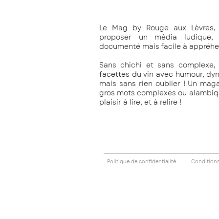
Le Mag by Rouge aux Lèvres, 
proposer un média ludique, c
documenté mais facile à appréhe
Sans chichi et sans complexe, 
facettes du vin avec humour, dy
mais sans rien oublier !
Un magaz
gros mots complexes ou alambiqué
plaisir à lire, et à relire !
Politique de confidentialité
Conditions