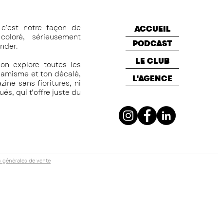
c’est notre façon de
ACCUEIL
oloré, sérieusement
PODCAST
nder.
LE CLUB
on explore toutes les
namisme et ton décalé,
L'AGENCE
ine sans fioritures, ni
s, qui t’offre juste du
 générales de vente