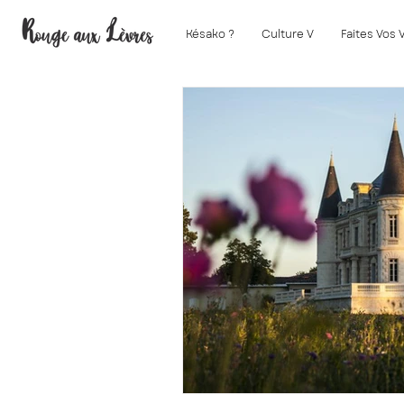
Késako ?
Culture V
Faites Vos 