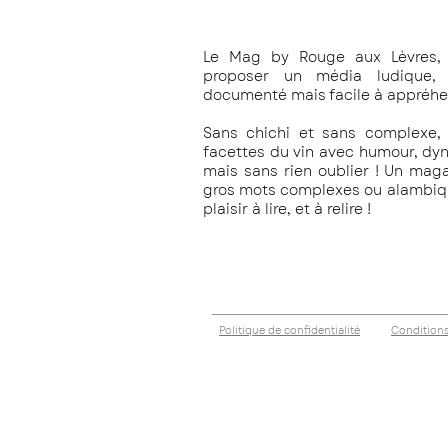
Le Mag by Rouge aux Lèvres, 
proposer un média ludique, c
documenté mais facile à appréhe
Sans chichi et sans complexe, 
facettes du vin avec humour, dy
mais sans rien oublier !
Un magaz
gros mots complexes ou alambiqué
plaisir à lire, et à relire !
Politique de confidentialité
Conditions