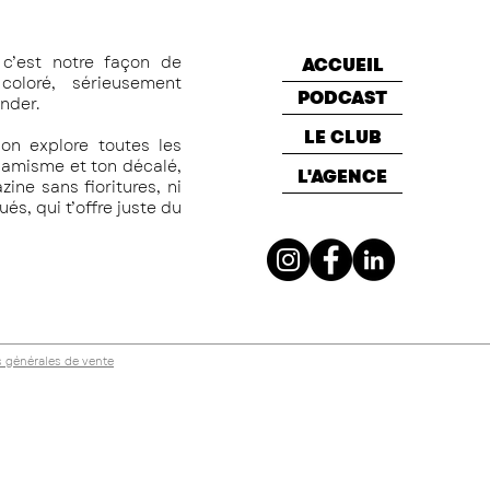
c’est notre façon de
ACCUEIL
oloré, sérieusement
PODCAST
nder.
LE CLUB
on explore toutes les
namisme et ton décalé,
L'AGENCE
ine sans fioritures, ni
s, qui t’offre juste du
 générales de vente