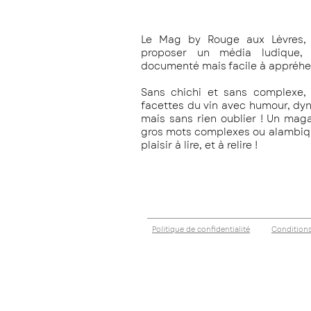
Le Mag by Rouge aux Lèvres, 
proposer un média ludique, c
documenté mais facile à appréhe
Sans chichi et sans complexe, 
facettes du vin avec humour, dy
mais sans rien oublier !
Un magaz
gros mots complexes ou alambiqué
plaisir à lire, et à relire !
Politique de confidentialité
Conditions