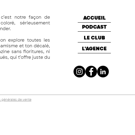
c’est notre façon de
ACCUEIL
oloré, sérieusement
PODCAST
nder.
LE CLUB
on explore toutes les
namisme et ton décalé,
L'AGENCE
ine sans fioritures, ni
s, qui t’offre juste du
 générales de vente