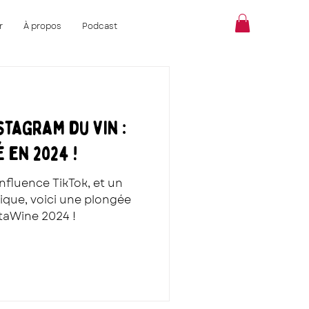
r
À propos
Podcast
stagram du vin :
 en 2024 !
nfluence TikTok, et un
étique, voici une plongée
taWine 2024 !