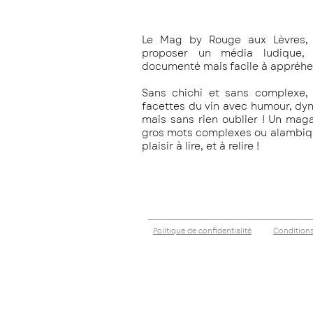
Le Mag by Rouge aux Lèvres, 
proposer un média ludique, c
documenté mais facile à appréhe
Sans chichi et sans complexe, 
facettes du vin avec humour, dy
mais sans rien oublier !
Un magaz
gros mots complexes ou alambiqué
plaisir à lire, et à relire !
Politique de confidentialité
Conditions