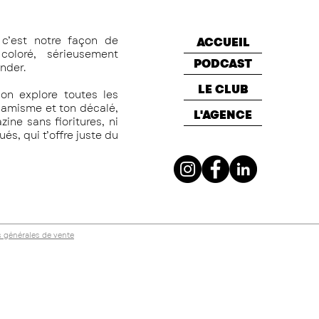
c’est notre façon de
ACCUEIL
oloré, sérieusement
PODCAST
nder.
LE CLUB
on explore toutes les
namisme et ton décalé,
L'AGENCE
ine sans fioritures, ni
s, qui t’offre juste du
 générales de vente