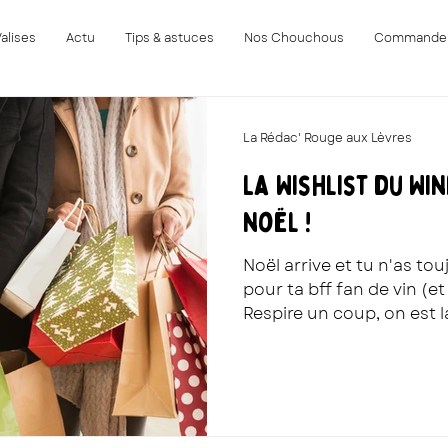
Valises
Actu
Tips & astuces
Nos Chouchous
Commande
La Rédac' Rouge aux Lèvres
La Wishlist du Wi
noël !
Noël arrive et tu n'as t
pour ta bff fan de vin (e
Respire un coup, on est là