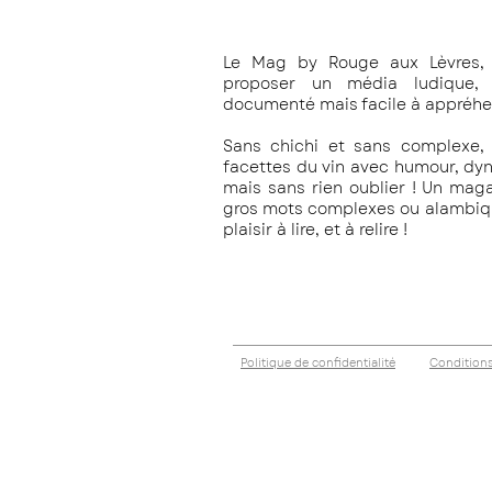
Le Mag by Rouge aux Lèvres, 
proposer un média ludique, c
documenté mais facile à appréhe
Sans chichi et sans complexe, 
facettes du vin avec humour, dy
mais sans rien oublier !
Un magaz
gros mots complexes ou alambiqué
plaisir à lire, et à relire !
Politique de confidentialité
Conditions