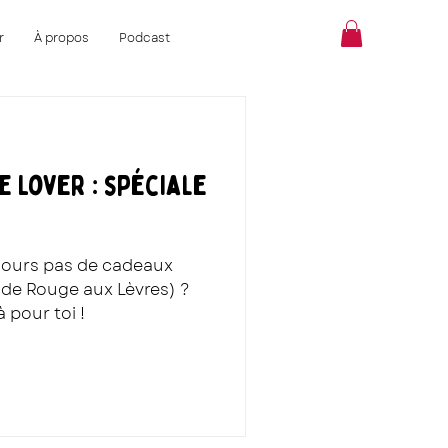
r
À propos
Podcast
ne Lover : spéciale
oujours pas de cadeaux
t de Rouge aux Lèvres) ?
 pour toi !