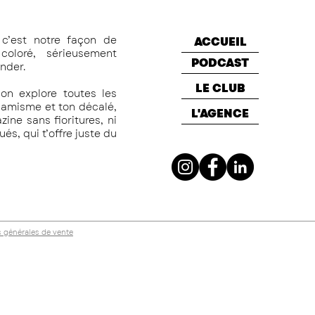
c’est notre façon de
ACCUEIL
oloré, sérieusement
PODCAST
nder.
LE CLUB
on explore toutes les
namisme et ton décalé,
L'AGENCE
ine sans fioritures, ni
s, qui t’offre juste du
 générales de vente