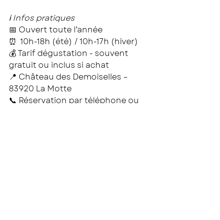
ℹ️ Infos pratiques 
📅 Ouvert toute l’année
⏰  10h-18h (été) / 10h-17h (hiver)
💰 Tarif dégustation - souvent 
gratuit ou inclus si achat
📍 Château des Demoiselles – 
83920 La Motte
📞 Réservation par téléphone ou 
e-mail
🌐 
chateaudesdemoiselles.com
🍷 Pourquoi ça vaut le détour
Visiter ces deux domaines, c’est :
✔️ S’immerger dans l’histoire et le 
patrimoine provençal