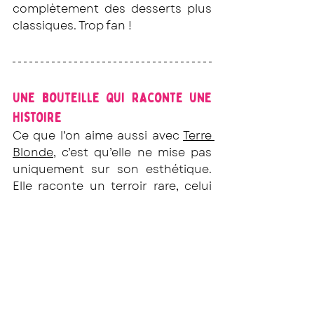
complètement des desserts plus 
classiques. Trop fan !
Une bouteille qui raconte une 
histoire
Ce que l’on aime aussi avec 
Terre 
Blonde
, c’est qu’elle ne mise pas 
uniquement sur son esthétique. 
Elle raconte un terroir rare, celui 
des Dentelles de Montmirail, un 
patrimoine familial transmis 
depuis plus d’un siècle et le travail 
collectif de passionnés qui font 
vivre cette appellation avec 
beaucoup de modernité !